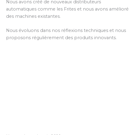
Nous avons créé de nouveaux distributeurs
automatiques comme les Frites et nous avons amélioré
des machines existantes.
Nous évoluons dans nos réflexions techniques et nous
proposons régulièrement des produits innovants.
Vous trouverez plus d’informations techniques, de prix et
des solutions de financement avec nos partenaires
financiers en consultants nos sites internet :
en Français avec
mondistributeurautomatique.com
in English with
yourvendingmachine.com
en Español, Portugués y Brasileño con
distribuidorautomatico.com