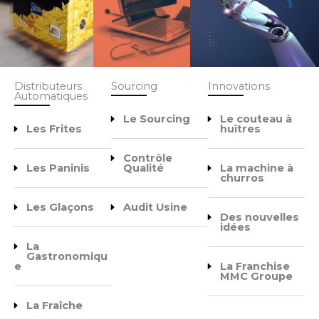
Distributeurs
Sourcing
Innovations
Automatiques
Le Sourcing
Le couteau à
Les Frites
huîtres
Contrôle
Les Paninis
Qualité
La machine à
churros
Les Glaçons
Audit Usine
Des nouvelles
idées
La
Gastronomiqu
e
La Franchise
MMC Groupe
La Fraîche