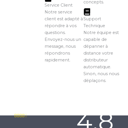
concepts.
Service Client
Notre service
client est adapté à
Support
répondre à vos
Technique
questions.
Notre équipe est
Envoyez-nous un
capable de
message, nous
dépanner à
répondrons
distance votre
rapidement.
distributeur
automatique.
Sinon, nous nous
déplaçons.
4.8
N





o