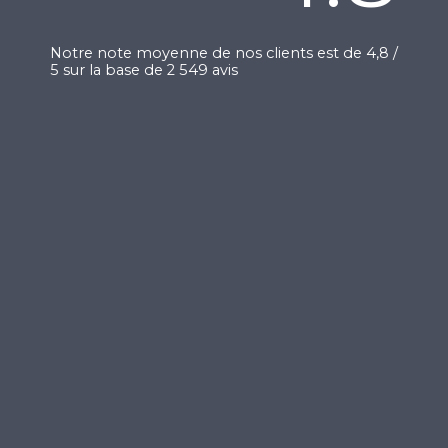
t
é
Notre note moyenne de nos clients est de 4,8 /
4
5 sur la base de 2 549 avis
s
u
r
5